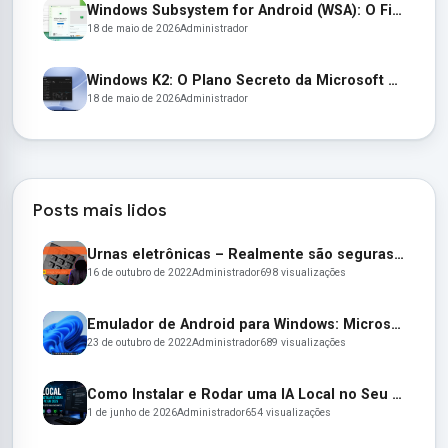
Windows Subsystem for Android (WSA): O Fim de uma Era e as Alternativas para Apps Android no Windows 11
18 de maio de 2026
Administrador
Windows K2: O Plano Secreto da Microsoft para Resgatar o Windows 11
18 de maio de 2026
Administrador
Posts mais lidos
Urnas eletrônicas – Realmente são seguras e confiáveis? Entenda:
16 de outubro de 2022
Administrador
698 visualizações
Emulador de Android para Windows: Microsoft lança seu emulador oficial de apps Android para o Windows 11
23 de outubro de 2022
Administrador
689 visualizações
Como Instalar e Rodar uma IA Local no Seu PC em 2026 (Guia Completo para Iniciantes)
1 de junho de 2026
Administrador
654 visualizações