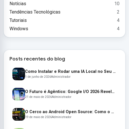
Notícias
10
Tendências Tecnológicas
2
Tutoriais
4
Windows
4
Posts recentes do blog
Como Instalar e Rodar uma IA Local no Seu PC em 2026 (Guia Completo para Iniciantes)
1 de junho de 2026
Administrador
O Futuro é Agêntico: Google I/O 2026 Revela um Android Autônomo e Óculos Inteligentes
21 de maio de 2026
Administrador
O Cerco ao Android Open Source: Como o Google Está Transformando o AOSP em um Jardim Murado
19 de maio de 2026
Administrador