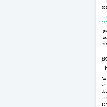
atu
aba
su
gi
Qua
fec
te 
B
u
Ao 
vai
ubu
si
scr