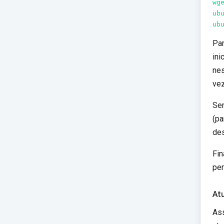
wg
ub
ub
Par
ini
nes
ve
Ser
(pa
des
Fin
per
At
Ass