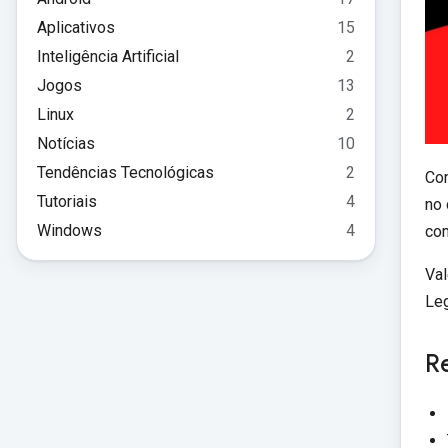
Aplicativos
15
Inteligência Artificial
2
Jogos
13
Linux
2
Notícias
10
Tendências Tecnológicas
2
Com
Tutoriais
4
no 
Windows
4
com
Val
Leg
Re