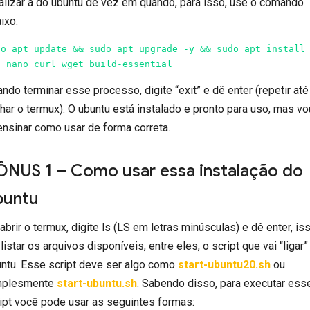
alizar a do ubuntu de vez em quando, para isso, use o comando
ixo:
do apt update && sudo apt upgrade -y && sudo apt install 
t nano curl wget build-essential
ndo terminar esse processo, digite “exit” e dê enter (repetir até
har o termux). O ubuntu está instalado e pronto para uso, mas vo
ensinar como usar de forma correta.
ÔNUS 1 – Como usar essa instalação do
buntu
abrir o termux, digite ls (LS em letras minúsculas) e dê enter, is
 listar os arquivos disponíveis, entre eles, o script que vai “ligar”
ntu. Esse script deve ser algo como
start-ubuntu20.sh
ou
mplesmente
start-ubuntu.sh
. Sabendo disso, para executar ess
ipt você pode usar as seguintes formas: