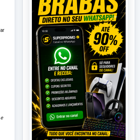
ar
 e