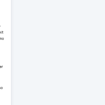
o
xit
 no
er
so