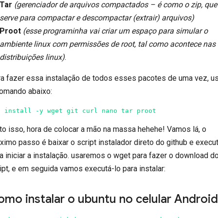
Tar
(gerenciador de arquivos compactados – é como o zip, que
serve para compactar e descompactar (extrair) arquivos)
Proot
(esse programinha vai criar um espaço para simular o
ambiente linux com permissões de root, tal como acontece nas
distribuições linux)
.
a fazer essa instalação de todos esses pacotes de uma vez, u
omando abaixo:
g install -y wget git curl nano tar proot
to isso, hora de colocar a mão na massa hehehe! Vamos lá, o
ximo passo é baixar o script instalador direto do github e execu
a iniciar a instalação. usaremos o wget para fazer o download d
ipt, e em seguida vamos executá-lo para instalar:
mo instalar o ubuntu no celular Androi