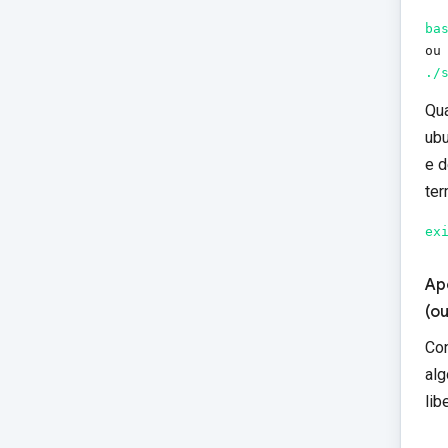
ba
./
Qua
ubu
e d
ter
ex
Ap
(o
Con
alg
lib