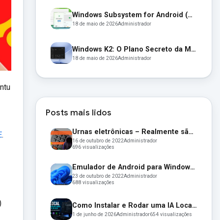
Windows Subsystem for Android (WSA): O Fim de uma Era e as Alternativas para Apps Android no Windows 11
18 de maio de 2026
Administrador
Windows K2: O Plano Secreto da Microsoft para Resgatar o Windows 11
18 de maio de 2026
Administrador
ntu
Posts mais lidos
Urnas eletrônicas – Realmente são seguras e confiáveis? Entenda:
E
.
16 de outubro de 2022
Administrador
696 visualizações
Emulador de Android para Windows: Microsoft lança seu emulador oficial de apps Android para o Windows 11
23 de outubro de 2022
Administrador
688 visualizações
)
Como Instalar e Rodar uma IA Local no Seu PC em 2026 (Guia Completo para Iniciantes)
1 de junho de 2026
Administrador
654 visualizações