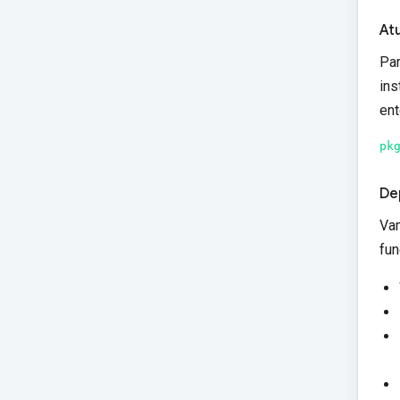
Atu
Par
ins
ent
pk
De
Vam
fun