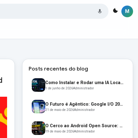
M
Posts recentes do blog
d
Como Instalar e Rodar uma IA Local no Seu PC em 2026 (Guia Completo para Iniciantes)
1 de junho de 2026
Administrador
O Futuro é Agêntico: Google I/O 2026 Revela um Android Autônomo e Óculos Inteligentes
21 de maio de 2026
Administrador
O Cerco ao Android Open Source: Como o Google Está Transformando o AOSP em um Jardim Murado
19 de maio de 2026
Administrador