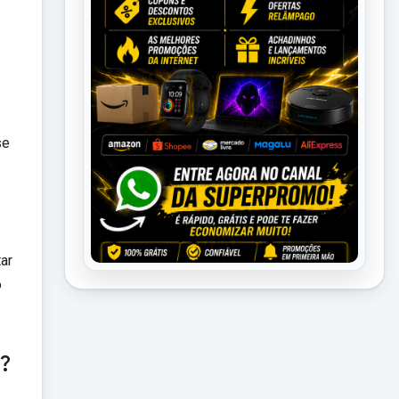
se
tar
o
d?