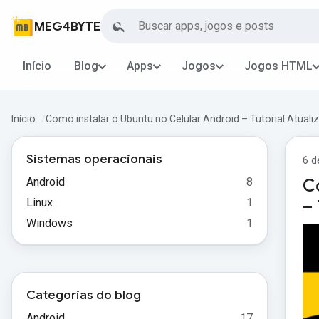
Buscar
MEG4BYTE
Início
Blog
Apps
Jogos
Jogos HTML
Início
Como instalar o Ubuntu no Celular Android – Tutorial Atuali
Sistemas operacionais
6 d
Android
8
C
Linux
1
– 
Windows
1
Categorias do blog
Android
17