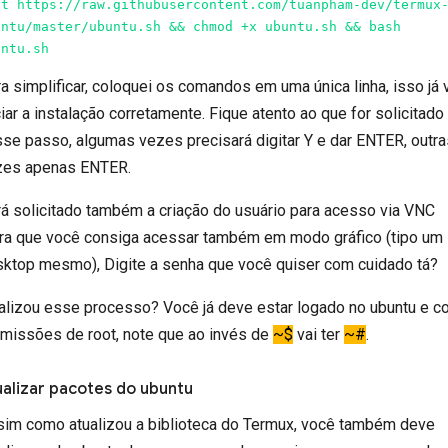
et https://raw.githubusercontent.com/tuanpham-dev/termux
untu/master/ubuntu.sh && chmod +x ubuntu.sh && bash 
untu.sh
a simplificar, coloquei os comandos em uma única linha, isso já 
ciar a instalação corretamente. Fique atento ao que for solicitado
se passo, algumas vezes precisará digitar Y e dar ENTER, outra
zes apenas ENTER.
á solicitado também a criação do usuário para acesso via VNC
ra que você consiga acessar também em modo gráfico (tipo um
ktop mesmo), Digite a senha que você quiser com cuidado tá?
alizou esse processo? Você já deve estar logado no ubuntu e 
missões de root, note que ao invés de
~$
vai ter
~#
.
ualizar pacotes do ubuntu
im como atualizou a biblioteca do Termux, você também deve