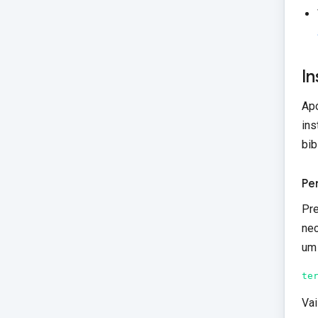
In
Apó
ins
bib
Pe
Pre
nec
um 
te
Vai