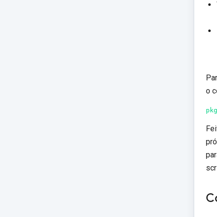
Par
o c
pk
Fei
pró
par
scr
Co