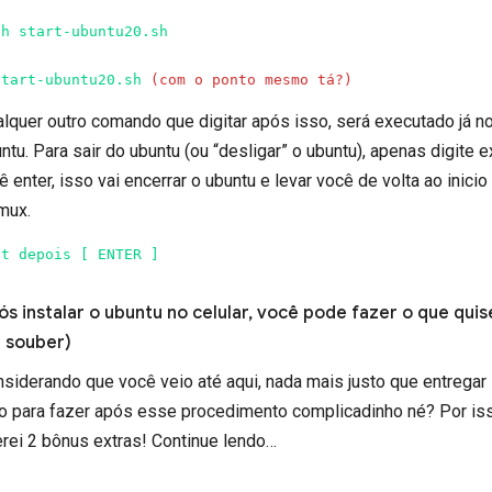
sh start-ubuntu20.sh
start-ubuntu20.sh
(com o ponto mesmo tá?)
lquer outro comando que digitar após isso, será executado já n
ntu. Para sair do ubuntu (ou “desligar” o ubuntu), apenas digite e
ê enter, isso vai encerrar o ubuntu e levar você de volta ao inicio
mux.
it depois [ ENTER ]
ós instalar o ubuntu no celular, você pode fazer o que quis
u souber)
siderando que você veio até aqui, nada mais justo que entregar
o para fazer após esse procedimento complicadinho né? Por is
erei 2 bônus extras! Continue lendo…