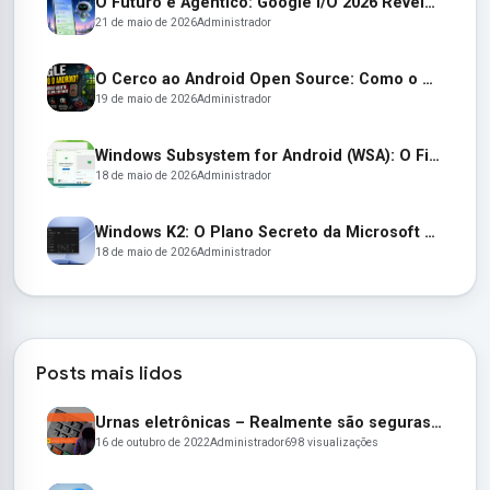
O Futuro é Agêntico: Google I/O 2026 Revela um Android Autônomo e Óculos Inteligentes
21 de maio de 2026
Administrador
O Cerco ao Android Open Source: Como o Google Está Transformando o AOSP em um Jardim Murado
19 de maio de 2026
Administrador
Windows Subsystem for Android (WSA): O Fim de uma Era e as Alternativas para Apps Android no Windows 11
18 de maio de 2026
Administrador
Windows K2: O Plano Secreto da Microsoft para Resgatar o Windows 11
18 de maio de 2026
Administrador
Posts mais lidos
Urnas eletrônicas – Realmente são seguras e confiáveis? Entenda:
16 de outubro de 2022
Administrador
698 visualizações