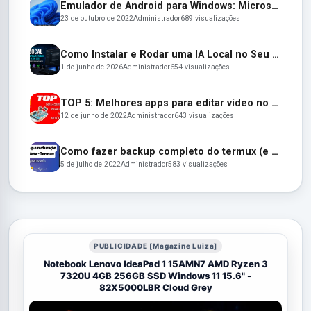
Emulador de Android para Windows: Microsoft lança seu emulador oficial de apps Android para o Windows 11
23 de outubro de 2022
Administrador
689 visualizações
Como Instalar e Rodar uma IA Local no Seu PC em 2026 (Guia Completo para Iniciantes)
1 de junho de 2026
Administrador
654 visualizações
TOP 5: Melhores apps para editar vídeo no Celular em 2022
12 de junho de 2022
Administrador
643 visualizações
Como fazer backup completo do termux (e restaurar depois)
5 de julho de 2022
Administrador
583 visualizações
PUBLICIDADE [Magazine Luiza]
Notebook Lenovo IdeaPad 1 15AMN7 AMD Ryzen 3
7320U 4GB 256GB SSD Windows 11 15.6" -
82X5000LBR Cloud Grey