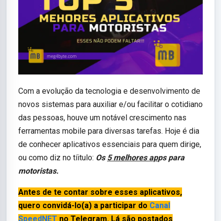
Com a evolução da tecnologia e desenvolvimento de
novos sistemas para auxiliar e/ou facilitar o cotidiano
das pessoas, houve um notável crescimento nas
ferramentas mobile para diversas tarefas. Hoje é dia
de conhecer aplicativos essenciais para quem dirige,
ou como diz no tíitulo:
Os
5 melhores ap
ps para
motoristas.
Antes de te contar sobre esses aplicativos,
quero convidá-lo(a) a participar do
Canal
SpeedNET
no Telegram. Lá são postados