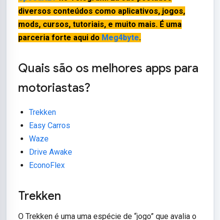
diversos conteúdos como aplicativos, jogos,
mods, cursos, tutoriais, e muito mais. É uma
parceria forte aqui do
Meg4byte
.
Quais são os melhores apps para
motoriastas?
Trekken
Easy Carros
Waze
Drive Awake
EconoFlex
Trekken
O Trekken é uma uma espécie de “jogo” que avalia o