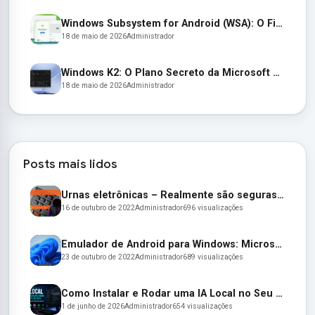
Windows Subsystem for Android (WSA): O Fim de uma Era e as Alternativas para Apps Android no Windows 11
18 de maio de 2026
Administrador
Windows K2: O Plano Secreto da Microsoft para Resgatar o Windows 11
18 de maio de 2026
Administrador
Posts mais lidos
Urnas eletrônicas – Realmente são seguras e confiáveis? Entenda:
16 de outubro de 2022
Administrador
696 visualizações
Emulador de Android para Windows: Microsoft lança seu emulador oficial de apps Android para o Windows 11
23 de outubro de 2022
Administrador
689 visualizações
Como Instalar e Rodar uma IA Local no Seu PC em 2026 (Guia Completo para Iniciantes)
1 de junho de 2026
Administrador
654 visualizações