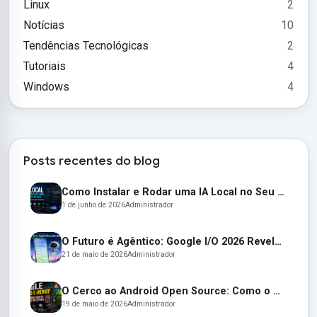
Linux
2
Notícias
10
Tendências Tecnológicas
2
Tutoriais
4
Windows
4
Posts recentes do blog
Como Instalar e Rodar uma IA Local no Seu PC em 2026 (Guia Completo para Iniciantes)
1 de junho de 2026
Administrador
O Futuro é Agêntico: Google I/O 2026 Revela um Android Autônomo e Óculos Inteligentes
21 de maio de 2026
Administrador
O Cerco ao Android Open Source: Como o Google Está Transformando o AOSP em um Jardim Murado
19 de maio de 2026
Administrador