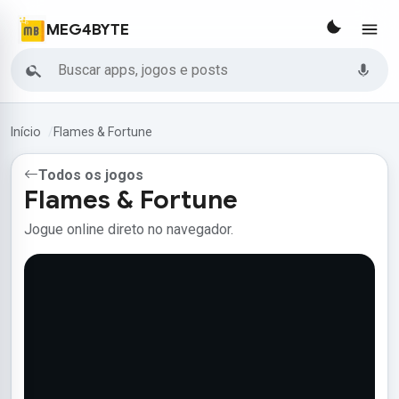
MEG4BYTE
Buscar
Início
Flames & Fortune
Todos os jogos
Flames & Fortune
Jogue online direto no navegador.