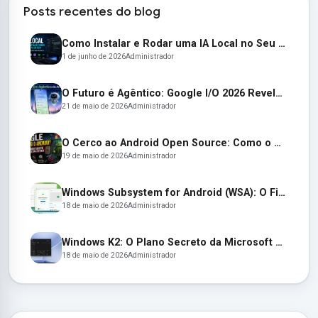
Posts recentes do blog
Como Instalar e Rodar uma IA Local no Seu PC em 2026 (Guia Completo para Iniciantes)
1 de junho de 2026
Administrador
O Futuro é Agêntico: Google I/O 2026 Revela um Android Autônomo e Óculos Inteligentes
21 de maio de 2026
Administrador
O Cerco ao Android Open Source: Como o Google Está Transformando o AOSP em um Jardim Murado
19 de maio de 2026
Administrador
Windows Subsystem for Android (WSA): O Fim de uma Era e as Alternativas para Apps Android no Windows 11
18 de maio de 2026
Administrador
Windows K2: O Plano Secreto da Microsoft para Resgatar o Windows 11
18 de maio de 2026
Administrador