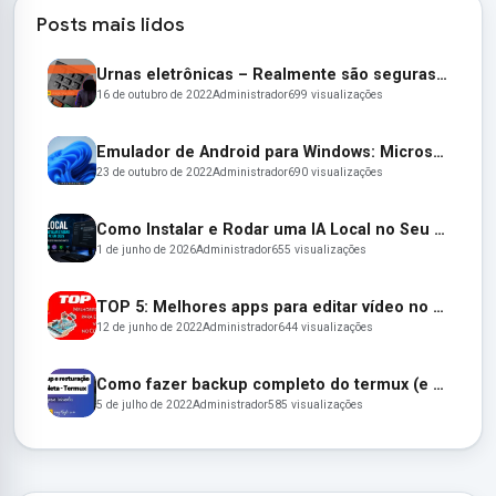
Posts mais lidos
Urnas eletrônicas – Realmente são seguras e confiáveis? Entenda:
16 de outubro de 2022
Administrador
699 visualizações
Emulador de Android para Windows: Microsoft lança seu emulador oficial de apps Android para o Windows 11
23 de outubro de 2022
Administrador
690 visualizações
Como Instalar e Rodar uma IA Local no Seu PC em 2026 (Guia Completo para Iniciantes)
1 de junho de 2026
Administrador
655 visualizações
TOP 5: Melhores apps para editar vídeo no Celular em 2022
12 de junho de 2022
Administrador
644 visualizações
Como fazer backup completo do termux (e restaurar depois)
5 de julho de 2022
Administrador
585 visualizações