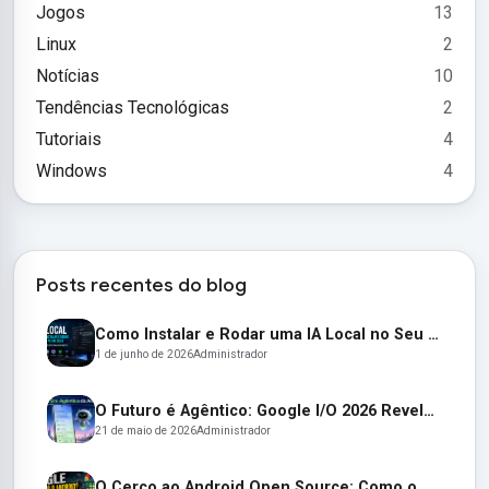
Jogos
13
Linux
2
Notícias
10
Tendências Tecnológicas
2
Tutoriais
4
Windows
4
Posts recentes do blog
Como Instalar e Rodar uma IA Local no Seu PC em 2026 (Guia Completo para Iniciantes)
1 de junho de 2026
Administrador
O Futuro é Agêntico: Google I/O 2026 Revela um Android Autônomo e Óculos Inteligentes
21 de maio de 2026
Administrador
O Cerco ao Android Open Source: Como o Google Está Transformando o AOSP em um Jardim Murado