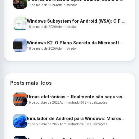
19 de maio de 2026
Administrador
Windows Subsystem for Android (WSA): O Fim de uma Era e as Alternativas para Apps Android no Windows 11
18 de maio de 2026
Administrador
Windows K2: O Plano Secreto da Microsoft para Resgatar o Windows 11
18 de maio de 2026
Administrador
Posts mais lidos
Urnas eletrônicas – Realmente são seguras e confiáveis? Entenda:
16 de outubro de 2022
Administrador
698 visualizações
Emulador de Android para Windows: Microsoft lança seu emulador oficial de apps Android para o Windows 11
23 de outubro de 2022
Administrador
690 visualizações