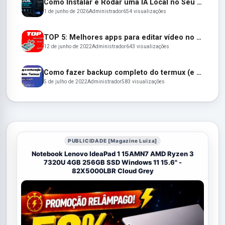
Como Instalar e Rodar uma IA Local no Seu PC em 2026 (Guia Completo para Iniciantes)
1 de junho de 2026
Administrador
654 visualizações
TOP 5: Melhores apps para editar vídeo no Celular em 2022
12 de junho de 2022
Administrador
643 visualizações
Como fazer backup completo do termux (e restaurar depois)
5 de julho de 2022
Administrador
583 visualizações
PUBLICIDADE [Magazine Luiza]
Notebook Lenovo IdeaPad 1 15AMN7 AMD Ryzen 3
7320U 4GB 256GB SSD Windows 11 15.6" -
82X5000LBR Cloud Grey