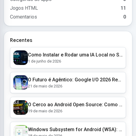
Jogos HTML
11
Comentarios
0
Recentes
Como Instalar e Rodar uma IA Local no Seu PC em 2026 (Guia Completo para Iniciantes)
1 de junho de 2026
O Futuro é Agêntico: Google I/O 2026 Revela um Android Autônomo e Óculos Inteligentes
21 de maio de 2026
O Cerco ao Android Open Source: Como o Google Está Transformando o AOSP em um Jardim Murado
19 de maio de 2026
Windows Subsystem for Android (WSA): O Fim de uma Era e as Alternativas para Apps Android no Windows 11
18 de maio de 2026