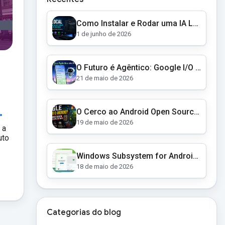
Como Instalar e Rodar uma IA Local no Seu PC em 2026 (Guia Completo para Iniciantes)
1 de junho de 2026
O Futuro é Agêntico: Google I/O 2026 Revela um Android Autônomo e Óculos Inteligentes
21 de maio de 2026
.
O Cerco ao Android Open Source: Como o Google Está Transformando o AOSP em um Jardim Murado
19 de maio de 2026
 a
uto
Windows Subsystem for Android (WSA): O Fim de uma Era e as Alternativas para Apps Android no Windows 11
18 de maio de 2026
Categorias do blog