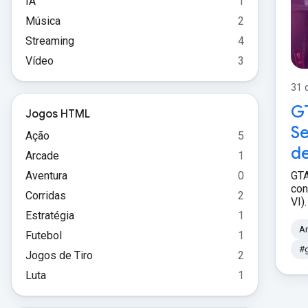
IA
1
Música
2
Streaming
4
Vídeo
3
31 
GT
Jogos HTML
Se
Ação
5
de
Arcade
1
Aventura
0
GTA
con
Corridas
2
VI)
Estratégia
1
A
Futebol
1
#g
Jogos de Tiro
2
Luta
1