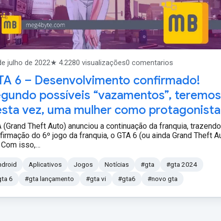
de julho de 2022
★ 4.2
280 visualizações
0 comentarios
A 6 – Desenvolvimento confirmado!
gundo possíveis “vazamentos”, teremos
sta vez, uma mulher como protagonista
 (Grand Theft Auto) anunciou a continuação da franquia, trazendo
firmação do 6º jogo da franquia, o GTA 6 (ou ainda Grand Theft A
. Com isso,…
ndroid
Aplicativos
Jogos
Notícias
#gta
#gta 2024
ta 6
#gta lançamento
#gta vi
#gta6
#novo gta