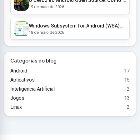
O Cerco ao Android Open Source: Como o Google Está Transformando o AOSP em um Jardim Murado
19 de maio de 2026
Windows Subsystem for Android (WSA): O Fim de uma Era e as Alternativas para Apps Android no Windows 11
18 de maio de 2026
Categorias do blog
Android
17
Aplicativos
15
Inteligência Artificial
2
Jogos
13
Linux
2